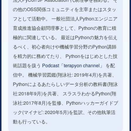
の他のOSS関係コミュニティを主宰またはスタッ
フとして活動中。 一般社団法人Pythonエンジニア
育成推進協会顧問理事として、Pythonの教育に積
極的に関連している。 最近はPythonの魅力を伝え
るべく、初心者向けや機械学習分野のPython講師
を精力的に務めてたり、 Pythonをはじめとした技
術話題を扱う
Podcast「terapyon channel」
を配
信中。 機械学習図鑑(翔泳社: 2019年4月)を共著、
Pythonによるあたらしいデータ分析の教科書(翔泳
社:2018年9月)を共著、 スラスラわかるPython(翔
泳社:2017年8月)を監修、Pythonハッカーガイドブ
ック(マイナビ: 2020年5月)を監訳、その他執筆活
動も行っている。